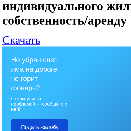
индивидуального жил
собственность/аренду
Скачать
Не убран снег,
яма на дороге,
не горит
фонарь?
Столкнулись с
проблемой — сообщите о
ней!
Подать жалобу