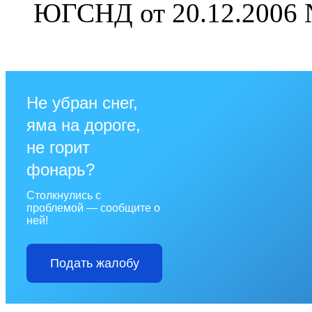
ЮГСНД от 20.12.2006 
Не убран снег,
яма на дороге,
не горит
фонарь?
Столкнулись с
проблемой — сообщите о
ней!
Подать жалобу